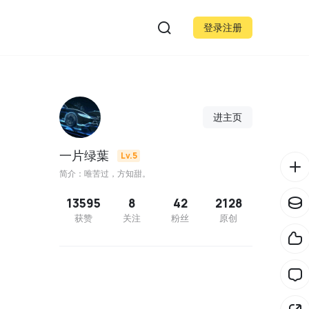
登录注册
进主页
一片绿葉
Lv.5
简介：唯苦过，方知甜。
13595
8
42
2128
获赞
关注
粉丝
原创