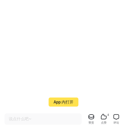
App 内打开
4
说点什么吧~
赞赏
点赞
评论