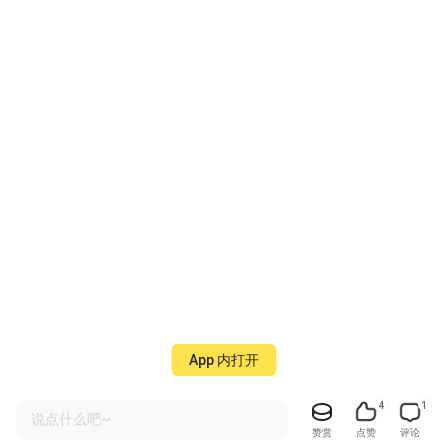
App 内打开
4
1
说点什么吧~
赞赏
点赞
评论