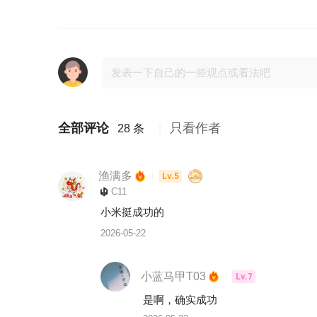
全部评论
只看作者
28 条
渔满多
Lv.5
C11
小米挺成功的
2026-05-22
小蓝马甲T03
Lv.7
是啊，确实成功