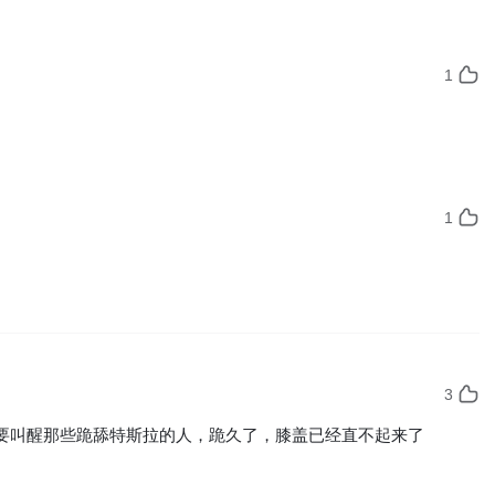
1
1
3
要叫醒那些跪舔特斯拉的人，跪久了，膝盖已经直不起来了