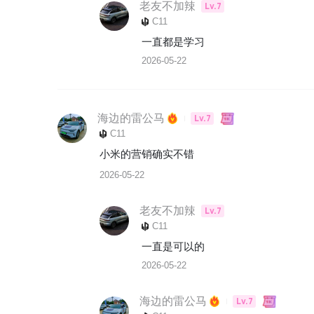
老友不加辣
Lv.7
C11
一直都是学习
2026-05-22
海边的雷公马
Lv.7
C11
小米的营销确实不错
2026-05-22
老友不加辣
Lv.7
C11
一直是可以的
2026-05-22
海边的雷公马
Lv.7