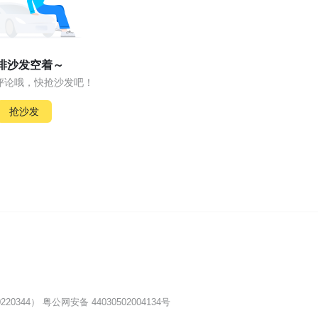
排沙发空着～
评论哦，快抢沙发吧！
抢沙发
20344）
粤公网安备 44030502004134号