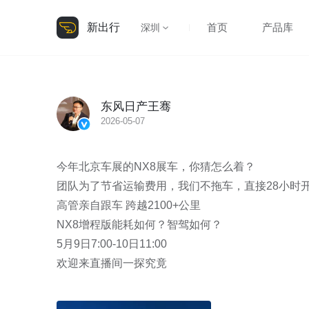
新出行
首页
产品库
深圳
东风日产王骞
2026-05-07
今年北京车展的NX8展车，你猜怎么着？

团队为了节省运输费用，我们不拖车，直接28小时开
高管亲自跟车 跨越2100+公里

NX8增程版能耗如何？智驾如何？

5月9日7:00-10日11:00

欢迎来直播间一探究竟