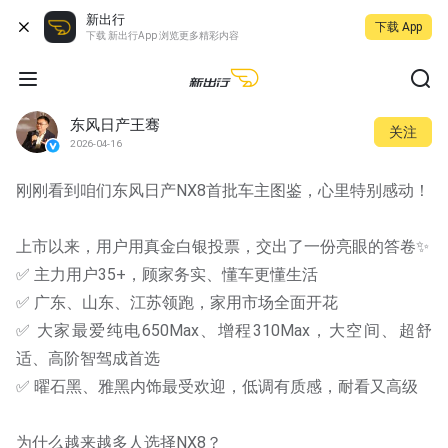
新出行
下载 App
下载 新出行App 浏览更多精彩内容
东风日产王骞
关注
2026-04-16
刚刚看到咱们东风日产NX8首批车主图鉴，心里特别感动！
上市以来，用户用真金白银投票，交出了一份亮眼的答卷✨
✅ 主力用户35+，顾家务实、懂车更懂生活
✅ 广东、山东、江苏领跑，家用市场全面开花
✅ 大家最爱纯电650Max、增程310Max，大空间、超舒
适、高阶智驾成首选
✅ 曜石黑、雅黑内饰最受欢迎，低调有质感，耐看又高级
为什么越来越多人选择NX8？