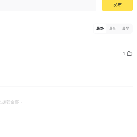
发布
最热
最新
最早
1
已加载全部～