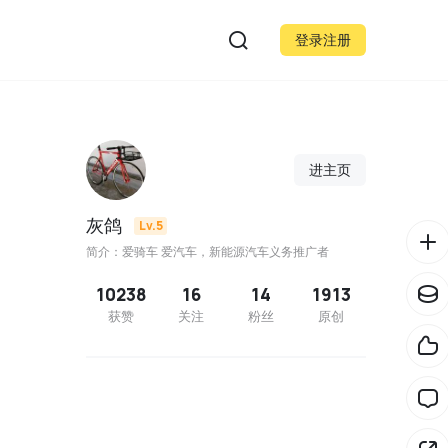
登录注册
进主页
灰鸽
Lv.5
简介：爱骑车 爱汽车，新能源汽车义务推广者
10238
16
14
1913
获赞
关注
粉丝
原创