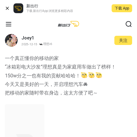
新出行
下载 App
下载 新出行App 浏览更多精彩内容
Joey1
关注
理想i6
2025-12-15
一个真正懂你的移动的家
“冰箱彩电大沙发”理想真是为家庭用车做出了榜样！
150w分之一也有我的贡献哈哈哈！
今天又是美好的一天，开启理想汽车🚘
把移动的家随时带在身边，这太方便了吧～