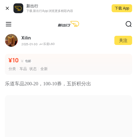
新出行
下载 App
下载 新出行App 浏览更多精彩内容
Xilin
关注
乐道L60
2025-01-30
¥10
¥
包邮
分类
车品
状态
全新
乐道车品200-20，100-10券，五折积分出