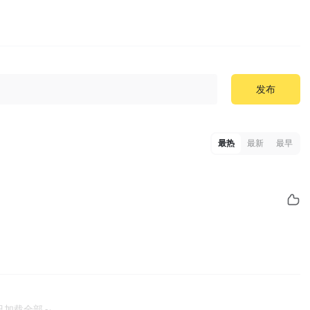
发布
最热
最新
最早
已加载全部～