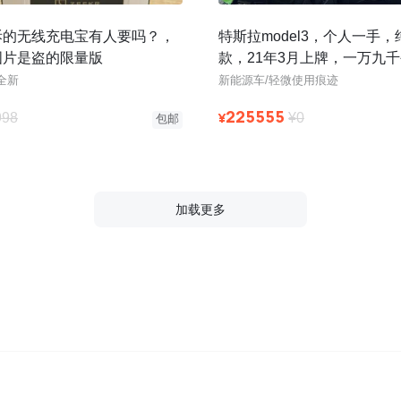
拆的无线充电宝有人要吗？，
特斯拉model3，个人一手，
图片是盗的限量版
款，21年3月上牌，一万九
3D1机器，原版原漆，无改
全新
新能源车/轻微使用痕迹
225555
¥
998
¥0
包邮
加载更多