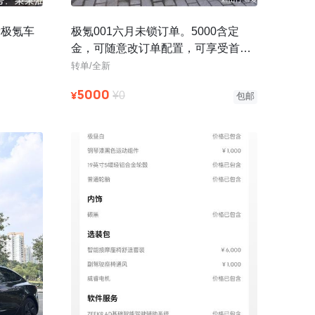
新极氪车
极氪001六月未锁订单。5000含定
金，可随意改订单配置，可享受首任
车主权益，交付地全国任选，重庆可
转单/全新
5000
¥
¥0
包邮