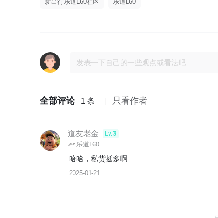
新出行乐道L60社区
乐道L60
全部评论
只看作者
1 条
道友老金
Lv.3
乐道L60
哈哈，私货挺多啊
2025-01-21