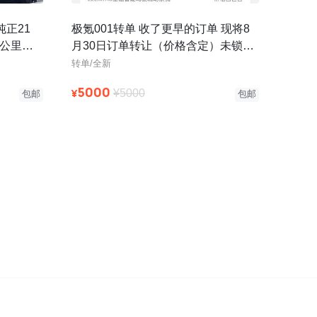
纯正21
极氪001转单 收了更早的订单 现将8
千公里，
月30日订单转让（价格含定）未锁单
装
可自由改配置 今年底左右可
转单/全新
5000
¥
¥5000
包邮
包邮