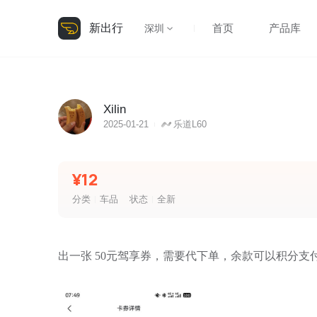
新出行
首页
产品库
深圳
Xilin
2025-01-21
乐道L60
¥12
分类
车品
状态
全新
出一张 50元驾享券，需要代下单，余款可以积分支