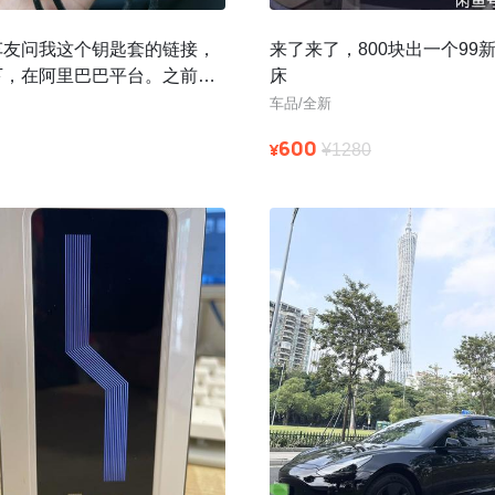
车友问我这个钥匙套的链接，
来了来了，800块出一个99
下，在阿里巴巴平台。之前众
床
现在还有部分款式，选代发可
车品/全新
600
¥
¥1280