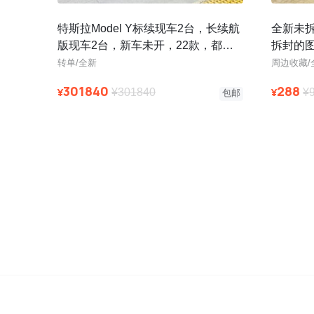
特斯拉Model Y标续现车2台，长续航
全新未
版现车2台，新车未开，22款，都是
拆封的
几公里的新车，手续齐全，涨
转单/全新
周边收藏/
301840
288
¥
¥
¥301840
¥
包邮