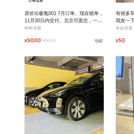
原价出极氪001 7月订单。现在锁单，
有很多
11月30日内交付。北京可面交，一对
我发一
一协助转单，保证效率和安全
筹过，
转单/全新
车品/全新
以只
5000
50
¥
¥
¥5000
包邮