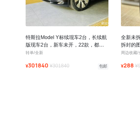
特斯拉Model Y标续现车2台，长续航
全新未
版现车2台，新车未开，22款，都是
拆封的
几公里的新车，手续齐全，涨
转单/全新
周边收藏/
301840
288
¥
¥
¥301840
¥
包邮