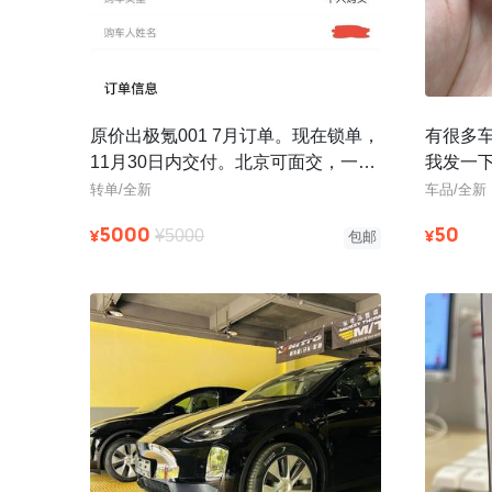
原价出极氪001 7月订单。现在锁单，
有很多
11月30日内交付。北京可面交，一对
我发一
一协助转单，保证效率和安全
筹过，
转单/全新
车品/全新
以只
5000
50
¥
¥
¥5000
包邮