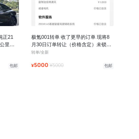
纯正21
极氪001转单 收了更早的订单 现将8
千公里，
月30日订单转让（价格含定）未锁单
装
可自由改配置 今年底左右可
转单/全新
5000
¥
¥5000
包邮
包邮