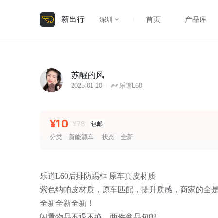
新出行
首页
产品库
深圳
苏醒的风
2025-01-10
乐道L60
¥10
¥78
包邮
分类
新能源车
状态
全新
乐道L60后排防踢框 原车真皮材质
紫色纳帕皮材质，原车匹配，提升质感，商家的全
全新全新全新！
闲置物品不退不换，两件商品包邮