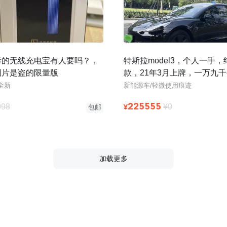
拆的无线充电宝有人要吗？，
特斯拉model3，个人一手，
图片是盗的限量版
款，21年3月上牌，一万九
3D1机器，原版原漆，无改
全新
新能源车/轻微使用痕迹
225555
¥
998
¥0
包邮
加载更多