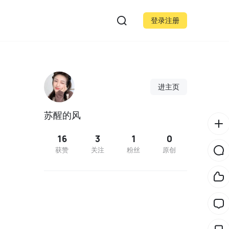
登录注册
进主页
苏醒的风
16
3
1
0
获赞
关注
粉丝
原创