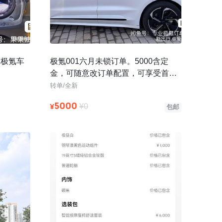
新极氪车
极氪001六月未锁订单。5000含定
金，可随意改订单配置，可享受首任
车主权益，交付地全国任选，重庆可
转单/全新
5000
¥
¥0
包邮