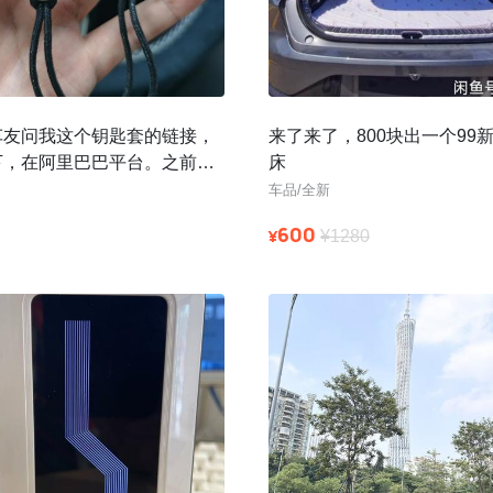
车友问我这个钥匙套的链接，
来了来了，800块出一个99
下，在阿里巴巴平台。之前众
床
现在还有部分款式，选代发可
车品/全新
600
¥
¥1280