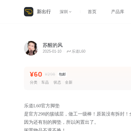
新出行
首页
产品库
深圳
苏醒的风
2025-01-10
乐道L60
¥60
¥298
包邮
分类
车品
状态
全新
乐道L60官方脚垫
是官方298的簇绒层，做工一级棒！原装没有拆封
因为还有别的脚垫，所以闲置出了。
闲置物品不退不换！