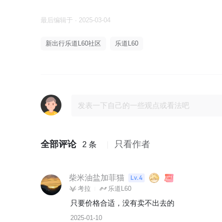
最后编辑于 · 2025-03-04
新出行乐道L60社区
乐道L60
全部评论
只看作者
2 条
柴米油盐加菲猫
Lv.4
考拉
乐道L60
只要价格合适，没有卖不出去的
2025-01-10