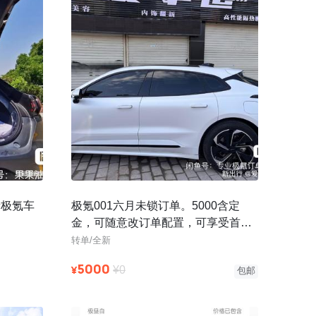
新极氪车
极氪001六月未锁订单。5000含定
金，可随意改订单配置，可享受首任
车主权益，交付地全国任选，重庆可
转单/全新
5000
¥
¥0
包邮