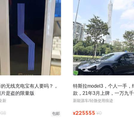
拆的无线充电宝有人要吗？，
特斯拉model3，个人一手，
图片是盗的限量版
款，21年3月上牌，一万九
3D1机器，原版原漆，无改
全新
新能源车/轻微使用痕迹
225555
¥
998
¥0
包邮