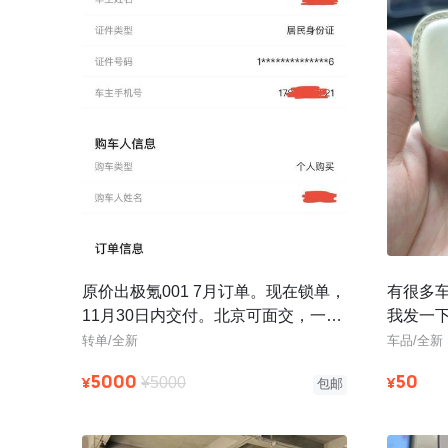
原价出极氪001 7月订单。现在锁单，
有很多
11月30日内交付。北京可面交，一对
我发一
一协助转单，保证效率和安全
筹过，
转单/全新
车品/全新
以只
5000
50
¥
¥
¥5000
包邮