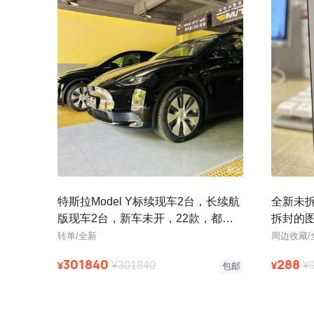
特斯拉Model Y标续现车2台，长续航
全新未
版现车2台，新车未开，22款，都是
拆封的
几公里的新车，手续齐全，涨
转单/全新
周边收藏/
301840
288
¥
¥
¥301840
¥
包邮