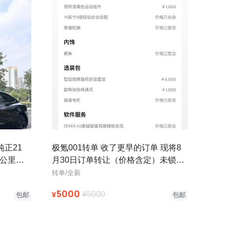
纯正21
极氪001转单 收了更早的订单 现将8
千公里，
月30日订单转让（价格含定）未锁单
装
可自由改配置 今年底左右可
转单/全新
5000
¥
¥5000
包邮
包邮