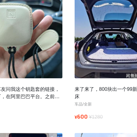
车友问我这个钥匙套的链接，
来了来了，800块出一个99
下，在阿里巴巴平台。之前众
床
现在还有部分款式，选代发可
车品/全新
600
¥
¥1280