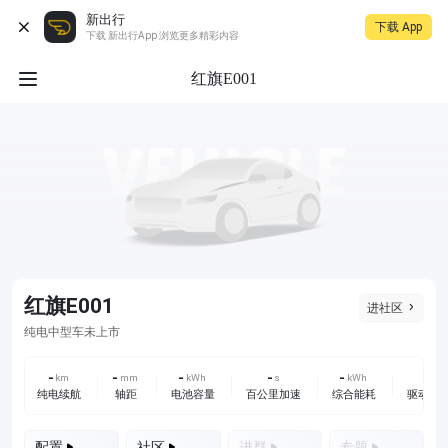
新出行
下载 App
下载 新出行App 浏览更多精彩内容
红旗E001
红旗E001
进社区
未上市
纯电
中型车
-
-
-
-
-
-
km
mm
kWh
s
kWh
纯电续航
轴距
电池容量
百公里加速
综合能耗
驱动方
配置
社区
进群
专题