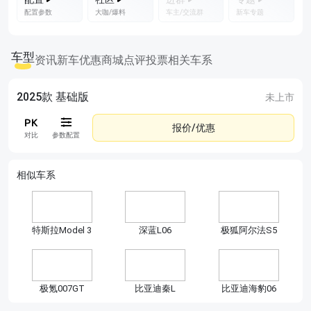
配置参数
大咖/爆料
车主/交流群
新车专题
车型
资讯
新车优惠
商城
点评
投票
相关车系
2025款 基础版
未上市
报价/优惠
对比
参数配置
相似车系
特斯拉Model 3
深蓝L06
极狐阿尔法S5
极氪007GT
比亚迪秦L
比亚迪海豹06