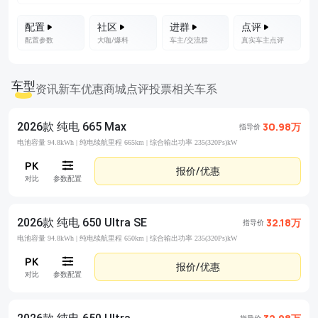
配置
社区
进群
点评
配置参数
大咖/爆料
车主/交流群
真实车主点评
车型
资讯
新车优惠
商城
点评
投票
相关车系
2026款 纯电 665 Max
30.98万
指导价
电池容量 94.8kWh |
纯电续航里程 665km |
综合输出功率 235(320Ps)kW
报价/优惠
对比
参数配置
2026款 纯电 650 Ultra SE
32.18万
指导价
电池容量 94.8kWh |
纯电续航里程 650km |
综合输出功率 235(320Ps)kW
报价/优惠
对比
参数配置