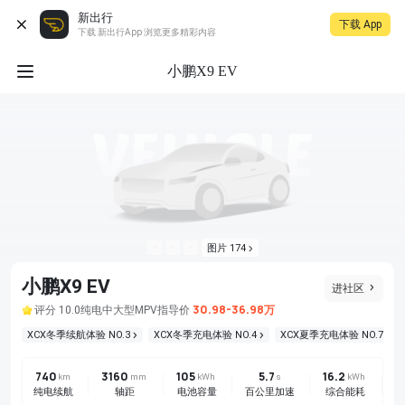
新出行
下载 App
下载 新出行App 浏览更多精彩内容
小鹏X9 EV
图片 174
小鹏X9 EV
进社区
30.98-36.98万
评分 10.0
纯电
中大型MPV
指导价
XCX冬季续航体验 NO.3
XCX冬季充电体验 NO.4
XCX夏季充电体验 NO.7
740
3160
105
5.7
16.2
前
km
mm
kWh
s
kWh
纯电续航
轴距
电池容量
百公里加速
综合能耗