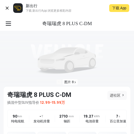
新出行
下载 App
下载 新出行App 浏览更多精彩内容
奇瑞瑞虎 8 PLUS C-DM
图片 8
奇瑞瑞虎 8 PLUS C-DM
进社区
12.99-15.99万
插混
中型SUV
指导价
90
-
2710
19.27
7
km
T
mm
kWh
s
纯电续航
发动机排量
轴距
电池容量
百公里加速