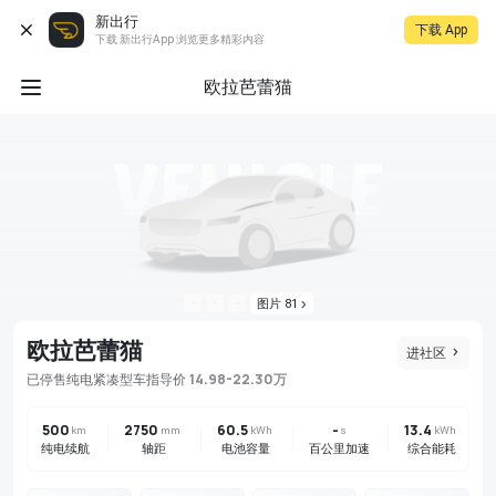
新出行
下载 App
下载 新出行App 浏览更多精彩内容
欧拉芭蕾猫
图片 81
欧拉芭蕾猫
进社区
14.98-22.30万
已停售
纯电
紧凑型车
指导价
500
2750
60.5
-
13.4
km
mm
kWh
s
kWh
纯电续航
轴距
电池容量
百公里加速
综合能耗