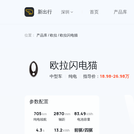
新出行
首页
产品库
深圳
位置：
产品库
/
欧拉
/ 欧拉闪电猫
欧拉闪电猫
18.98-26.98万
中型车
纯电
指导价：
参数配置
705
2870
83.49
km
mm
kWh
纯电续航
轴距
电池容量
4.3
13.2
前驱/四驱
s
kWh