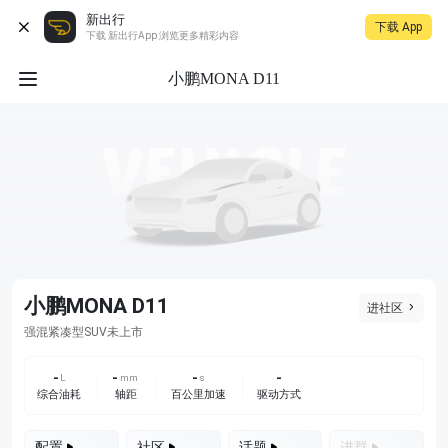
新出行
下载 App
下载 新出行App 浏览更多精彩内容
小鹏MONA D11
小鹏MONA D11
进社区
未上市
强混
紧凑型SUV
-
-
-
-
L
mm
s
综合油耗
轴距
百公里加速
驱动方式
配置
社区
话题
进群