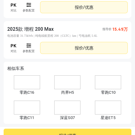
报价/优惠
对比
参数配置
2025款 增程 200 Max
15.49万
指导价
电池容量 31.73kWh |
纯电续航里程 200（CLTC）km |
亏电油耗 5.6L
报价/优惠
对比
参数配置
相似车系
零跑C16
尚界H5
零跑C10
零跑C11
深蓝S07
星途ET5