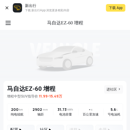
新出行
下载 App
下载 新出行App 浏览更多精彩内容
马自达EZ-60 增程
马自达EZ-60 增程
进社区
11.99-15.49万
增程
中型SUV
指导价
200
2902
31.73
-
5.6
km
mm
kWh
s
L
纯电续航
轴距
电池容量
百公里加速
亏电油耗
配置
社区
进群
专题