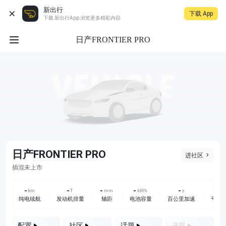
新出行
下载 App
下载 新出行App 浏览更多精彩内容
日产FRONTIER PRO
日产FRONTIER PRO
进社区
未上市
插混
-
-
-
-
-
-
km
T
mm
kWh
s
L
纯电续航
发动机排量
轴距
电池容量
百公里加速
亏电
配置
社区
话题
进群