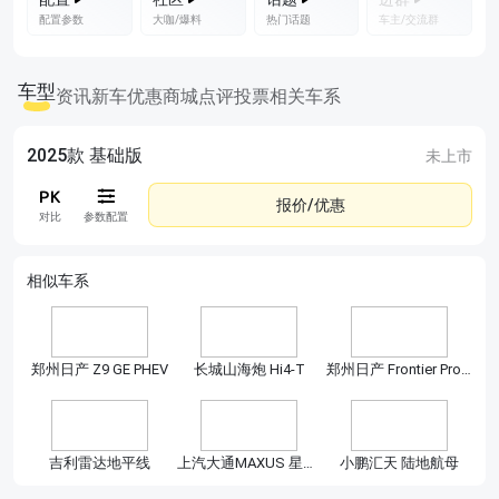
配置参数
大咖/爆料
热门话题
车主/交流群
车型
资讯
新车优惠
商城
点评
投票
相关车系
2025款 基础版
未上市
报价/优惠
对比
参数配置
相似车系
郑州日产 Z9 GE PHEV
长城山海炮 Hi4-T
郑州日产 Frontier Pro PHEV
吉利雷达地平线
上汽大通MAXUS 星际EV
小鹏汇天 陆地航母