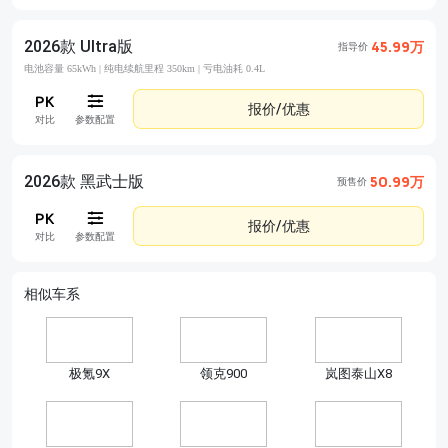
2026款 Ultra版
45.99万
指导价
电池容量 65kWh |
纯电续航里程 350km |
亏电油耗 0.4L
报价/优惠
对比
参数配置
2026款 黑武士版
50.99万
预售价
报价/优惠
对比
参数配置
相似车系
极氪9X
领克900
岚图泰山X8