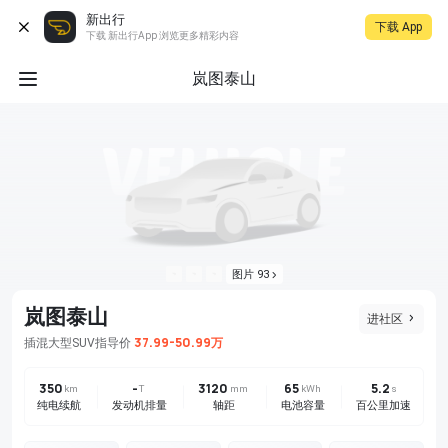
新出行
下载 App
下载 新出行App 浏览更多精彩内容
岚图泰山
图片 93
岚图泰山
进社区
37.99-50.99万
插混
大型SUV
指导价
350
-
3120
65
5.2
km
T
mm
kWh
s
纯电续航
发动机排量
轴距
电池容量
百公里加速