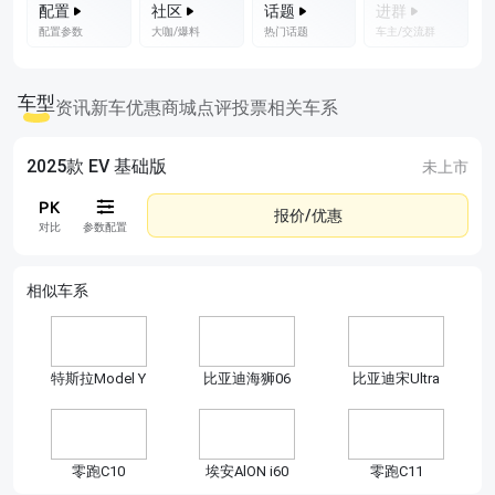
配置
社区
话题
进群
配置参数
大咖/爆料
热门话题
车主/交流群
车型
资讯
新车优惠
商城
点评
投票
相关车系
2025款 EV 基础版
未上市
报价/优惠
对比
参数配置
相似车系
特斯拉Model Y
比亚迪海狮06
比亚迪宋Ultra
零跑C10
埃安AlON i60
零跑C11