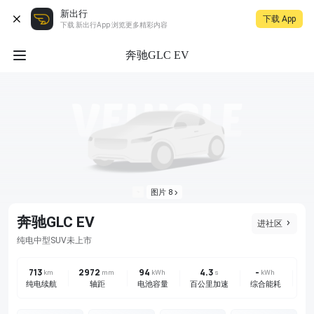
新出行
下载 App
下载 新出行App 浏览更多精彩内容
奔驰GLC EV
图片 8
奔驰GLC EV
进社区
未上市
纯电
中型SUV
713
2972
94
4.3
-
后
km
mm
kWh
s
kWh
纯电续航
轴距
电池容量
百公里加速
综合能耗
驱