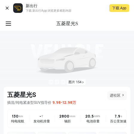
新出行
下载 App
下载 新出行App 浏览更多精彩内容
五菱星光S
图片 154
五菱星光S
进社区
9.98-12.98万
插混/纯电
紧凑型SUV
指导价
130
-
2800
20.5
7.9
km
T
mm
kWh
s
纯电续航
发动机排量
轴距
电池容量
百公里加速