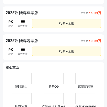
2025款 陆尊尊享版
36.99万
指导价
报价/优惠
对比
参数配置
2025款 陆尊奢享版
39.99万
指导价
报价/优惠
对比
参数配置
相似车系
魏牌高山
腾势D9
岚图梦想家
比亚迪夏
广汽传祺向往M8
红旗HQ9 PHEV