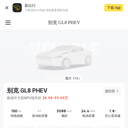
新出行
下载 App
下载 新出行App 浏览更多精彩内容
别克 GL8 PHEV
图片 113
别克 GL8 PHEV
进社区
26.99-39.99万
插混
中大型MPV
指导价
150
-
3088
24.4
7.8
km
T
mm
kWh
s
纯电续航
发动机排量
轴距
电池容量
百公里加速