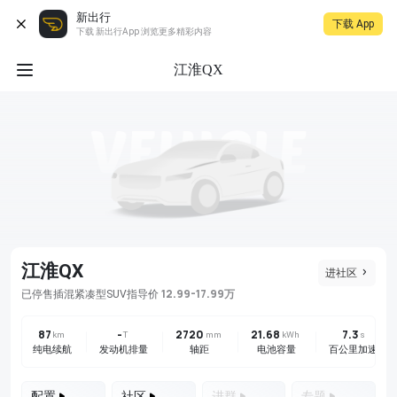
新出行
下载 App
下载 新出行App 浏览更多精彩内容
江淮QX
江淮QX
进社区
12.99-17.99万
已停售
插混
紧凑型SUV
指导价
87
-
2720
21.68
7.3
km
T
mm
kWh
s
纯电续航
发动机排量
轴距
电池容量
百公里加速
配置
社区
进群
专题