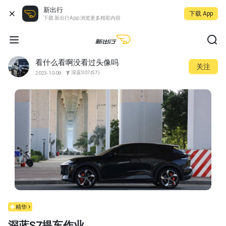
新出行
下载 App
下载 新出行App 浏览更多精彩内容
看什么看啊没看过头像吗
关注
深蓝S07(S7)
2023-10-08
精华
深蓝S7提车作业