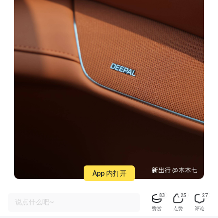
App 内打开
83
25
27
总结：
说点什么吧~
赞赏
点赞
评论
通过我的选车过程以及使用深蓝S7的体验，我坚信这是一