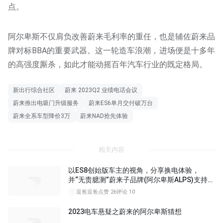
点。
阿尔卑斯不仅肩负改善蔚来毛利率的重任，也是辅佐蔚来品
牌对标BBA的重要武器。这一轮造车浪潮，进场便是十多年
的高强度厮杀，如此才能动摇百年汽车行业的既定格局。
新出行综合社区
蔚来 2023Q2 业绩电话会议
蔚来推出电吸门升级服务
蔚来ES6单月交付破万台
蔚来全系车型降价3万
蔚来NAD抢先体验
相关内容
以ES8创始版车主的视角，分享换电体验，
并“无责臆测”蔚来子品牌(阿尔卑斯ALPS)支持换
电……
逗爸逗爸
点赞 26
评论 10
2023电车悬疑之蔚来的阿尔卑斯猜想