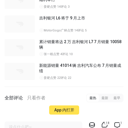
姜硬
点赞 14
评论 3
吉利银河 L6 将于 9 月上市
MotorGogo广林
点赞 14
评论 5
累计销量将达 2 万 吉利银河 L7 7 月销量 10058
辆
张一根
点赞 4
评论 10
新能源销量 41014 辆 吉利汽车公布 7 月销量成
绩
姜硬
点赞 22
评论 22
全部评论
只看作者
最热
最新
最早
App 内打开
18
1
说点什么吧~