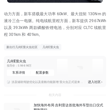
动力方面，新车搭载最大功率 60kW、最大扭矩 130N·m 的
液冷三合一电驱。纯电续航里程方面，新车提供 29.67kWh
以及 39.3kWh 两款磷酸铁锂电池，分别对应 CLTC 续航里
程 301km 和 401km。
新出行几何E萤火虫社区
几何E萤火虫
几何E萤火虫
指导价：5.98-8.98万
车系详情
配置参数
进入社区
涉及辅助驾驶优化以及座舱功能新增 萤火虫正式迎来 OTA 升级
10万预算买电车不迷茫！这五款车型任你挑
初见几何A，就被它的外观吸引。封闭式前脸搭配独特大灯，简约又时尚。隐藏式门把手很有科技感，上车一拉即开。车内空间宽敞，座椅舒适。续航扎实，日常通勤、短途旅行都能
相关内容
加快海外布局 吉利雷达首批海外车型出口仪式
顺利举行