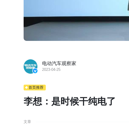
电动汽车观察家
2023-04-25
首页推荐
李想：是时候干纯电了
文章