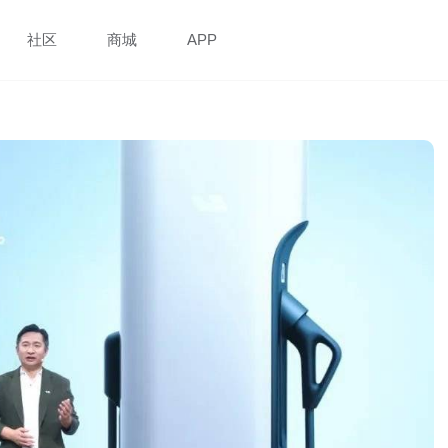
社区
商城
APP