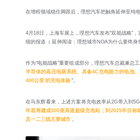
在增程领域稳住脚跟后，理想汽车把触角延伸至纯
4月18日，上海车展上，理想汽车发布“双能战略”，
细的报道（ 延伸阅读：理想城市NOA为什么要终身
作为“电能战略”重要组成部分，理想汽车总裁兼总工
半导体的高压电驱系统、具备4C充电能力的电池、
400公里’的充电体验
”。
在马东辉看来，上述方案将充电效率从2G带入到5
年底将建成300座高速超级充电站；到2025年目标
及一二三线主要城市
。