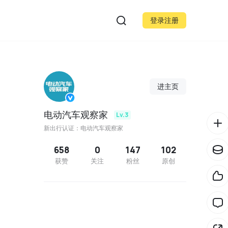
登录注册
进主页
电动汽车观察家
Lv.3
新出行认证：电动汽车观察家
658
0
147
102
获赞
关注
粉丝
原创