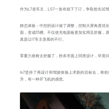
作为L7老车主，LS7一发布就下了订，争取抢先试
静态体验：中控的设计做了调整，控制大屏角度优
面，变成凹槽。不仅使充电面板更加实用且舒服，
真是让l7车主羡慕的不行。
零重力座椅太舒服了，秒杀市面上同类设计，毕竟问
ls7坚持了再设计和驾驶体验上求新的目标去，将
升，有一种开飞机的感觉。