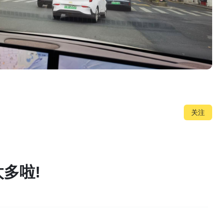
关注
太多啦!