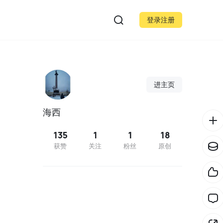
登录注册
进主页
海西
135
1
1
18
获赞
关注
粉丝
原创