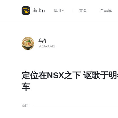
新出行
首页
产品库
深圳
乌冬
2016-08-11
定位在NSX之下 讴歌于
车
新闻