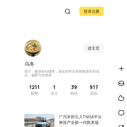
登录注册
进主页
乌冬
简介：健谈的闷骚男，喜欢猎奇全球新能源车的动
态，偏爱与你漫谈...
1211
1
39
917
获赞
关注
粉丝
原创
广汽丰田引入TNGA平台
将投产全新一代凯美瑞