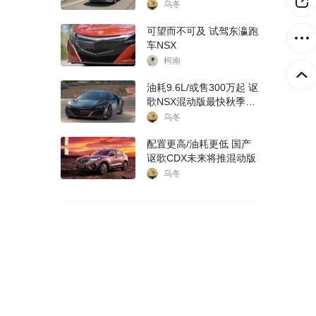
乌冬
可望而不可及 试驾东瀛跑
车NSX
柯南
油耗9.6L/或售300万起 讴
歌NSX混动版最快秋季上
市
乌冬
配置更高/油耗更低 国产
讴歌CDX未来将推混动版
乌冬