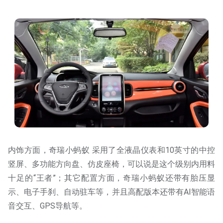
内饰方面，奇瑞小蚂蚁 采用了全液晶仪表和10英寸的中控
竖屏、多功能方向盘、仿皮座椅，可以说是这个级别内用料
十足的“王者”；其它配置方面，奇瑞小蚂蚁还带有胎压显
示、电子手刹、自动驻车等，并且高配版本还带有AI智能语
音交互、GPS导航等。