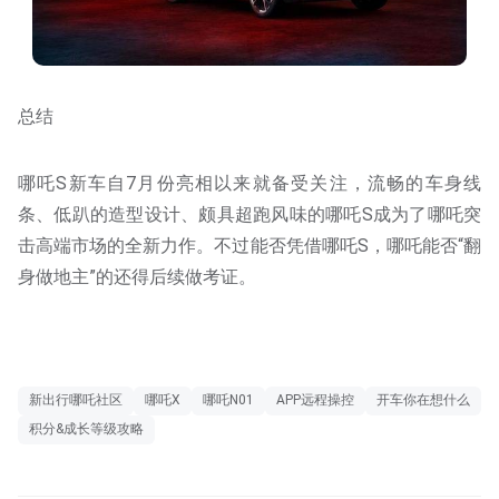
总结
哪吒S新车自7月份亮相以来就备受关注，流畅的车身线
条、低趴的造型设计、颇具超跑风味的哪吒S成为了哪吒突
击高端市场的全新力作。不过能否凭借哪吒S，哪吒能否“翻
身做地主”的还得后续做考证。
新出行哪吒社区
哪吒X
哪吒N01
APP远程操控
开车你在想什么
积分&成长等级攻略