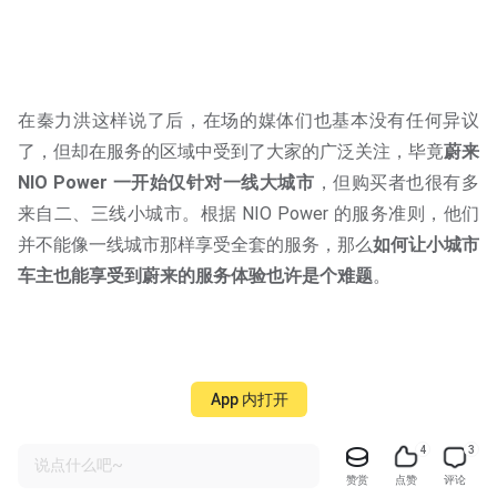
在秦力洪这样说了后，在场的媒体们也基本没有任何异议
了，但却在服务的区域中受到了大家的广泛关注，毕竟
蔚来
NIO Power 一开始仅针对一线大城市
，但购买者也很有多
来自二、三线小城市。根据 NIO Power 的服务准则，他们
并不能像一线城市那样享受全套的服务，那么
如何让小城市
车主也能享受到蔚来的服务体验也许是个难题
。
App 内打开
4
3
说点什么吧~
秦力洪听完后笑着说：“其实蔚来在推出 NIO Power 时所设
赞赏
点赞
评论