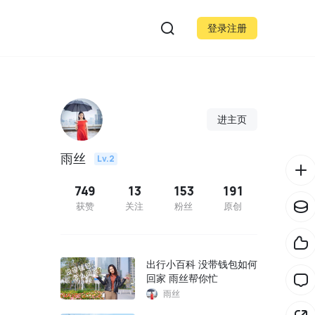
登录注册
进主页
雨丝
Lv.2
749
13
153
191
获赞
关注
粉丝
原创
出行小百科 没带钱包如何
回家 雨丝帮你忙
雨丝