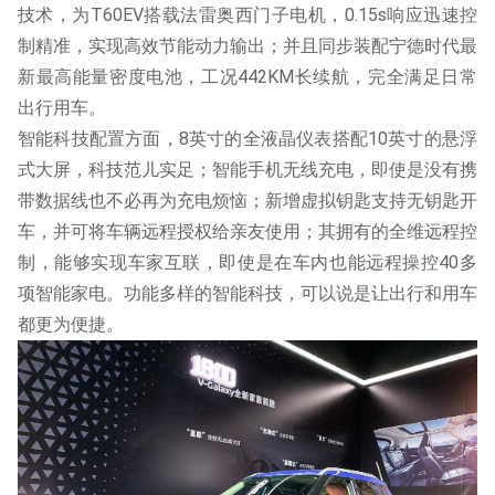
技术，为T60EV搭载法雷奥西门子电机，0.15s响应迅速控
制精准，实现高效节能动力输出；并且同步装配宁德时代最
新最高能量密度电池，工况442KM长续航，完全满足日常
出行用车。
智能科技配置方面，8英寸的全液晶仪表搭配10英寸的悬浮
式大屏，科技范儿实足；智能手机无线充电，即使是没有携
带数据线也不必再为充电烦恼；新增虚拟钥匙支持无钥匙开
车，并可将车辆远程授权给亲友使用；其拥有的全维远程控
制，能够实现车家互联，即使是在车内也能远程操控40多
项智能家电。功能多样的智能科技，可以说是让出行和用车
都更为便捷。