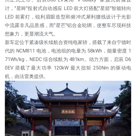
计，"星眸"投射式自动感应 LED 前大灯搭配"星箭"智能转向
LED 前雾灯，锐利眉眼造型和俯冲式犀利腰线设计于光影
中流露非凡品质感，而"星芒"铝合金轮辋，使整车尽现科技
想象力，更显潮流大气。
新车定位于紧凑级长续航合资纯电家轿，搭载了来自宁德时
代的 NCM811 电池，电池组的电量为 58kWh，能量密度 1
71Wh/kg，NEDC 综合续航为 481km。动力方面，启辰 D6
0EV 搭载了最大功率 120kW 最大扭矩 250Nm 的驱动电
机，由法雷奥提供。