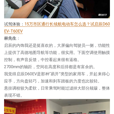
试驾体验：
15万市区通行长续航电动车怎么选？试启辰D60
EV-T60EV
林先生
：
启辰的内饰我还是挺喜欢的，大屏偏向驾驶员一侧，功能性
上提供了高德地图导航等功能，很实用。下面空调使用触摸
控制，有声音反馈，中控看起来很有逼格。
2700mm的轴距，空间在高度和后排都是有富余的。
我觉得启辰D60EV是那种“易开”类型的家用车，开起来得心
应手，方向盘轻巧，加速和刹车踏板的力度也比较轻。
悬挂调校较为柔软，日常乘驾时能过滤掉大部分颠簸，整体
表现不错。