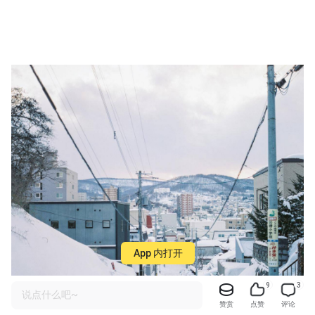
App 内打开
9
3
说点什么吧~
赞赏
点赞
评论