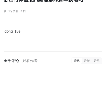
新出行原创 · 直播
jdong_live
全部评论
只看作者
最热
最新
最早