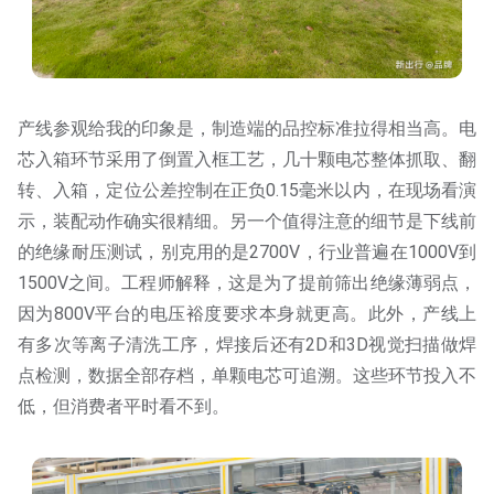
产线参观给我的印象是，制造端的品控标准拉得相当高。电
芯入箱环节采用了倒置入框工艺，几十颗电芯整体抓取、翻
转、入箱，定位公差控制在正负0.15毫米以内，在现场看演
示，装配动作确实很精细。另一个值得注意的细节是下线前
的绝缘耐压测试，别克用的是2700V，行业普遍在1000V到
1500V之间。工程师解释，这是为了提前筛出绝缘薄弱点，
因为800V平台的电压裕度要求本身就更高。此外，产线上
有多次等离子清洗工序，焊接后还有2D和3D视觉扫描做焊
点检测，数据全部存档，单颗电芯可追溯。这些环节投入不
低，但消费者平时看不到。