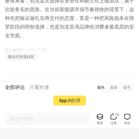
整体来看，别克这次选择在安全性和耐久性上做加法，属于
比较务实的思路。在当前新能源市场节奏很快的背景下，这
种先把验证做扎实再交付的态度，算是一种把风险扼杀在萌
芽阶段的明智选择，也是别克至境品牌给消费者最底层的安
全兜底。
最后编辑于 · 2026-07-09
新出行别克社区
全部评论
只看作者
最热
最新
最早
App 内打开
16
说点什么吧~
赞赏
点赞
评论