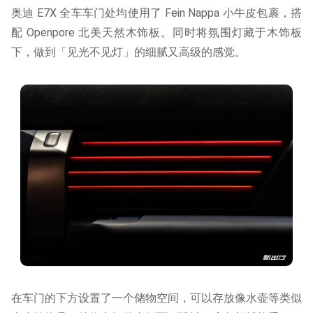
奥迪 E7X 全车车门处均使用了 Fein Nappa 小牛皮包裹，搭
配 Openpore 北美天然木饰板。同时将氛围灯藏于木饰板
下，做到「见光不见灯」的细腻又高级的感觉。
在车门的下方设置了一个储物空间，可以存放像水壶等类似