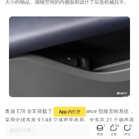
大小的物品。储物空间的内侧面则设计了应急机械拉手。
奥迪 E7X 全车搭载了 BOSE Performance 悦臻音响系统，
App 内打开
采用全球首发 9.1.4.8 立体声学布局。全车共 21 个扬声器
1
54
21
（含 4 个头枕扬声器），总功率 1200W。
说点什么吧~
赞赏
点赞
评论