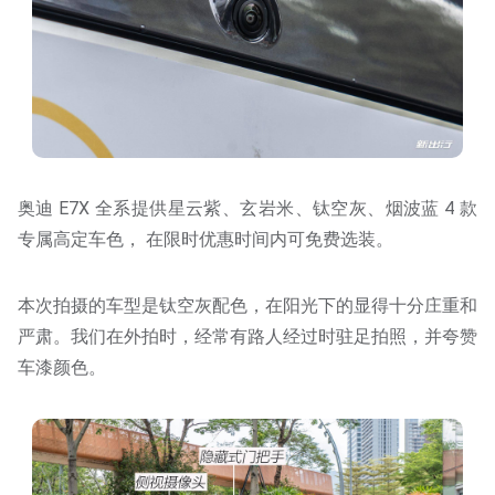
奥迪 E7X 全系提供星云紫、玄岩米、钛空灰、烟波蓝 4 款
专属高定车色， 在限时优惠时间内可免费选装。
本次拍摄的车型是钛空灰配色，在阳光下的显得十分庄重和
严肃。我们在外拍时，经常有路人经过时驻足拍照，并夸赞
车漆颜色。