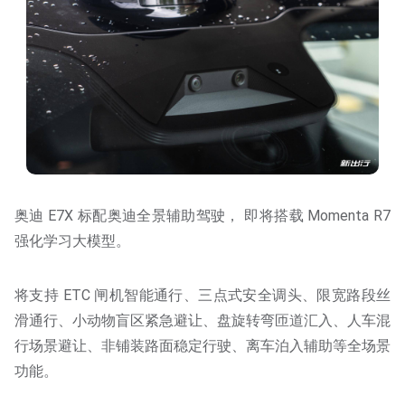
奥迪 E7X 标配奥迪全景辅助驾驶， 即将搭载 Momenta R7
强化学习大模型。
将支持 ETC 闸机智能通行、三点式安全调头、限宽路段丝
滑通行、小动物盲区紧急避让、盘旋转弯匝道汇入、人车混
行场景避让、非铺装路面稳定行驶、离车泊入辅助等全场景
功能。