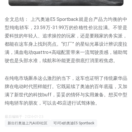
全文总结： 上汽奥迪E5 Sportback就是台产品力均衡的中
型纯电轿车，23.59万-31.99万的价格性价比拉满。不管是
爱科技的年轻人、追求操控的玩家，还是要顾家的务实派，
都能在这车身上找到亮点。“灯厂” 的星钻光幕设计辨识度拉
满，满血电动quattro+高端配置带来一流驾驶质感，辅助驾
驶也是头部水准，续航和补能更是彻底打消里程焦虑。
在纯电市场厮杀这么激烈的当下，这车也证明了传统豪华品
牌在电动时代照样能打。它既延续了奥迪的百年底蕴，又加
满了新世代的科技buff，妥妥的情怀与实用兼备。想买中型
纯电轿车的朋友，可以去4S店进行试驾体验。
最后编辑于 · 2026-01-23
新出行奥迪上汽AUDI社区
可i可e的奥迪E5 Sportback