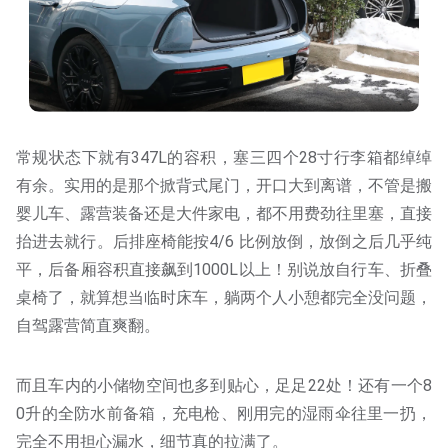
常规状态下就有347L的容积，塞三四个28寸行李箱都绰绰
有余。实用的是那个掀背式尾门，开口大到离谱，不管是搬
婴儿车、露营装备还是大件家电，都不用费劲往里塞，直接
抬进去就行。后排座椅能按4/6 比例放倒，放倒之后几乎纯
平，后备厢容积直接飙到1000L以上！别说放自行车、折叠
桌椅了，就算想当临时床车，躺两个人小憩都完全没问题，
自驾露营简直爽翻。
而且车内的小储物空间也多到贴心，足足22处！还有一个8
0升的全防水前备箱，充电枪、刚用完的湿雨伞往里一扔，
完全不用担心漏水，细节真的拉满了。