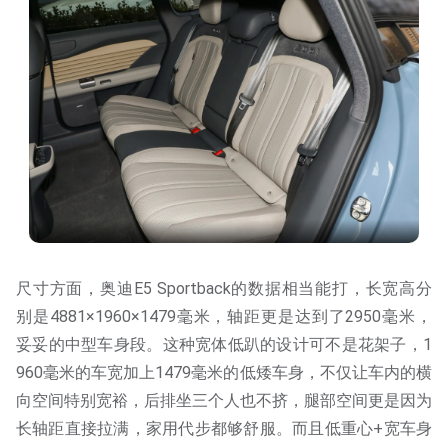
尺寸方面，奥迪E5 Sportback的数据相当能打，长宽高分
别是4881×1960×1479毫米，轴距更是达到了2950毫米，
妥妥的中型车身段。这种宽体低趴的设计可不是花架子，1
960毫米的车宽加上1479毫米的低矮车身，不仅让车内的横
向空间特别宽裕，后排坐三个人也不挤，腿部空间更是因为
长轴距直接拉满，家用代步都够舒服。而且低重心+宽车身