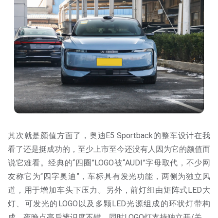
其次就是颜值方面了，奥迪E5 Sportback的整车设计在我
看了还是挺成功的，至少上市至今还没有人因为它的颜值而
说它难看。经典的“四圈”LOGO被“AUDI”字母取代，不少网
友称它为“四字奥迪”，车标具有发光功能，两侧为独立风
道，用于增加车头下压力。另外，前灯组由矩阵式LED大
灯、可发光的LOGO以及多颗LED光源组成的环状灯带构
成，夜晚点亮后辨识度不错，同时LOGO灯支持独立开/关。