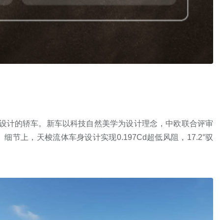
美设计的轿车。新车以科技自然美学为设计理念，中欧联合评审
上，天梭流体车身设计实现0.197Cd超低风阻，17.2°驭