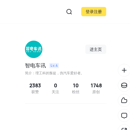
登录注册
进主页
智电车讯
Lv.4
简介：理工科的叛徒，伪汽车爱好者。
2383
0
10
1748
获赞
关注
粉丝
原创