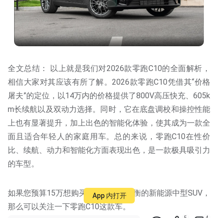
全文总结： 以上就是我们对2026款零跑C10的全面解析，
相信大家对其应该有所了解。2026款零跑C10凭借其“价格
屠夫”的定位，以14万内的价格提供了800V高压快充、605k
m长续航以及双动力选择。同时，它在底盘调校和操控性能
上也有显著提升，加上出色的智能化体验，使其成为一款全
面且适合年轻人的家庭用车。总的来说，零跑C10在性价
比、续航、动力和智能化方面表现出色，是一款极具吸引力
的车型。
如果您预算15万想购买一台产品力均衡的新能源中型SUV，
App 内打开
那么可以关注一下零跑C10这款车。
5
4