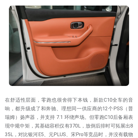
在舒适性层面，零跑也很舍得下本钱，新款C10全车的音
响，都升级成了和奔驰、理想同一供应商的12个PSS（普
瑞姆）扬声器，并支持 7.1 环绕声场。但零跑C10后备厢表
现中规中矩，其基础容积仅有370L，放倒后排时可拓展出8
35L，对比银河E5、元PLUS、宋Pro等竞品时，并没有载物