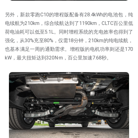
另外，新款零跑C10的增程版配备有28.4kWh的电池包，纯
电续航为210km，综合续航达到了1190km，CLTC百公里低
荷电油耗可以低至5.1L。同时增程系统的充电效率也得到了
强化，从30%充至80%，仅需18分钟，210km的纯电续航，
也基本满足一周的通勤需求。增程版的电机功率则还是170
kW，最大扭矩达到320N·m，百公里加速7.68秒。