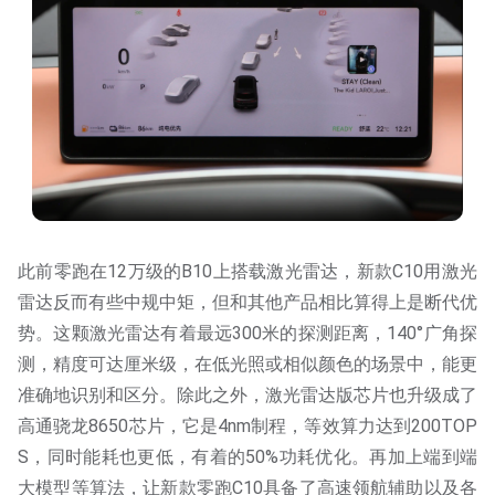
此前零跑在12万级的B10上搭载激光雷达，新款C10用激光
雷达反而有些中规中矩，但和其他产品相比算得上是断代优
势。这颗激光雷达有着最远300米的探测距离，140°广角探
测，精度可达厘米级，在低光照或相似颜色的场景中，能更
准确地识别和区分。除此之外，激光雷达版芯片也升级成了
高通骁龙8650芯片，它是4nm制程，等效算力达到200TOP
S，同时能耗也更低，有着的50%功耗优化。再加上端到端
大模型等算法，让新款零跑C10具备了高速领航辅助以及各