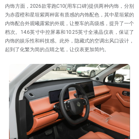
内饰方面，2026款零跑C10(用车口碑)提供两种内饰，分别
为赤霞橙和星垣紫两种富有质感的内饰配色，其中星垣紫的
内饰配合外观曦露紫的外观，让整车的高级感，提升了一个
档次。14.6英寸中控屏幕和10.25英寸全液晶仪表，保证了
内饰的娱乐性和科技感。此外，隐藏式的空调出风口设计，
起到了化繁为简的点睛之笔，让仪表更加简约。