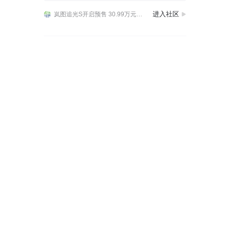
#小志的岚图泰山X8# 给我的X8充电时候又发现一个小细节设计，太走心了！🌿B柱左右两边各一个高位挂钩，二排门板还藏了个按压式的，一按就弹出来，不用的时候收得平
进入社区
岚图追光S开启预售 30.99万元定义科技FUV全新品类
今天终于试到岚图追光S，先给大家看一下这次全新的“岚擎模式”
#小志的岚图泰山X8# 给我的X8充电时候又发现一个小细节设计，太走心了！🌿B柱左右两边各一个高位挂钩，二排门板还藏了个按压式的，一按就弹出来，不用的时候收得平
岚图追光S开启预售 30.99万元定义科技FUV全新品类