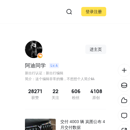
登录注册
进主页
阿迪同学
Lv.4
新出行认证：新出行编辑
简介：这个编辑非常的懒，不想想个人简介🎱
28271
22
606
4108
获赞
关注
粉丝
原创
交付 4003 辆 岚图公布 4
月交付数据