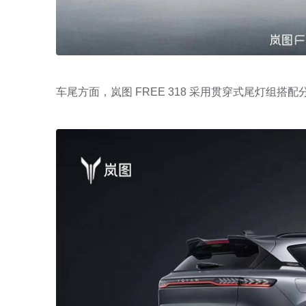
车尾方面，岚图 FREE 318 采用贯穿式尾灯组