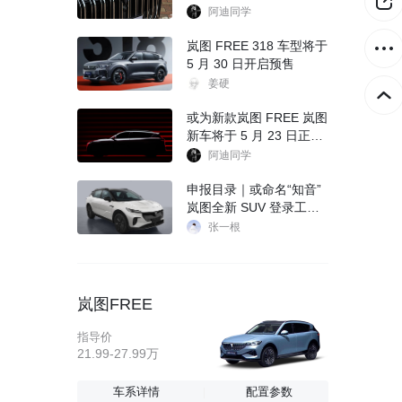
阿迪同学
岚图 FREE 318 车型将于
5 月 30 日开启预售
姜硬
或为新款岚图 FREE 岚图
新车将于 5 月 23 日正式
亮相
阿迪同学
申报目录｜或命名“知音”
岚图全新 SUV 登录工信
部目录
张一根
岚图FREE
指导价
21.99-27.99万
车系详情
配置参数