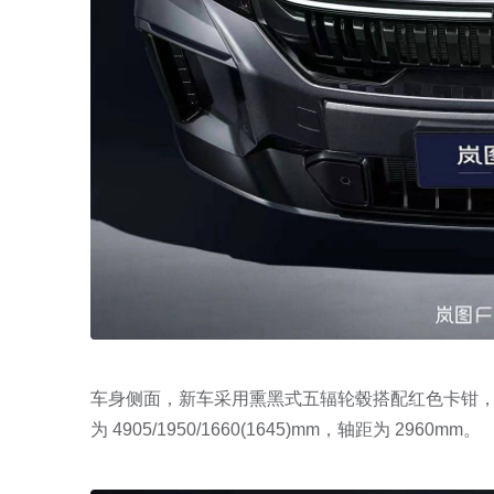
车身侧面，新车采用熏黑式五辐轮毂搭配红色卡钳
为 4905/1950/1660(1645)mm，轴距为 2960mm。