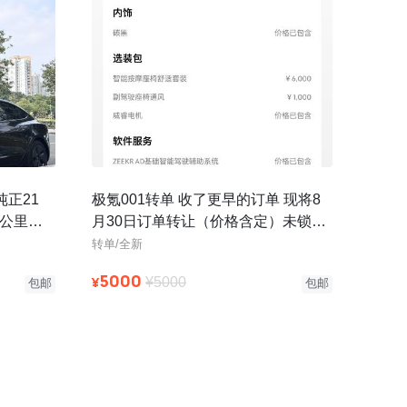
纯正21
极氪001转单 收了更早的订单 现将8
千公里，
月30日订单转让（价格含定）未锁单
装
可自由改配置 今年底左右可
转单/全新
5000
¥
¥5000
包邮
包邮