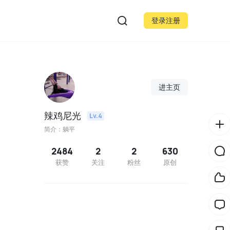
登录注册
进主页
辣鸡尼光
Lv.4
简介：躺平
2484
2
2
630
获赞
关注
粉丝
原创