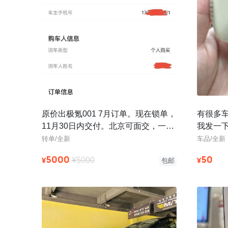
原价出极氪001 7月订单。现在锁单，
有很多
11月30日内交付。北京可面交，一对
我发一
一协助转单，保证效率和安全
筹过，
转单/全新
车品/全新
以只
5000
50
¥
¥
¥5000
包邮