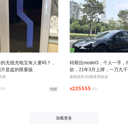
拆的无线充电宝有人要吗？，
特斯拉model3，个人一手，
图片是盗的限量版
款，21年3月上牌，一万九
3D1机器，原版原漆，无改
全新
新能源车/轻微使用痕迹
225555
¥
998
¥0
包邮
加载更多