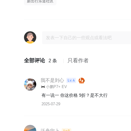
新出行乐道社区
全部评论
只看作者
2 条
我不是刘心
Lv.4
小鹏P7+ EV
有一说一 你这价格 9折？是不大行
2025-07-29
泛舟宁上
Lv.1