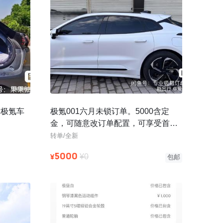
新极氪车
极氪001六月未锁订单。5000含定
金，可随意改订单配置，可享受首任
车主权益，交付地全国任选，重庆可
转单/全新
5000
¥
¥0
包邮