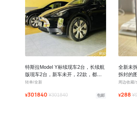
特斯拉Model Y标续现车2台，长续航
全新未
版现车2台，新车未开，22款，都是
拆封的
几公里的新车，手续齐全，涨
转单/全新
周边收藏/
301840
288
¥
¥
¥301840
¥
包邮