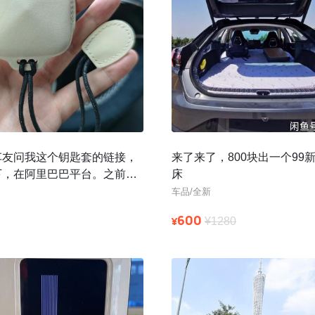
车友问我这个钥匙套的链接，
来了来了，800块出一个99
下，在阿里巴巴平台。之前众
床
现在还有部分款式，选代发可
车品/全新
600
¥
¥1280