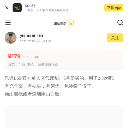
新出行
下载 App
下载 新出行App 浏览更多精彩内容
yishisanren
关注
乐道L60
2025-07-15
¥179
¥399
包邮
分类
车品
状态
轻微使用痕迹
乐道L60 官方单人充气床垫。5月份买的。用了2-3次吧。
有充气泵，有枕头，有床垫。包装袋子没了。
佛山顺德或者深圳南山自取。