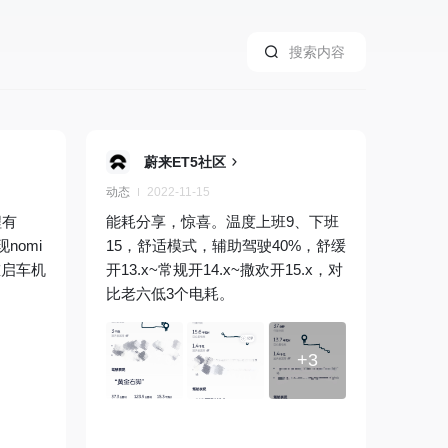
蔚来ET5社区
动态
2022-11-15
程有
能耗分享，惊喜。温度上班9、下班
nomi
15，舒适模式，辅助驾驶40%，舒缓
重启车机
开13.x~常规开14.x~撒欢开15.x，对
比老六低3个电耗。
+3