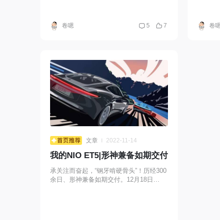
卷嗯
5
7
卷
文章
2022-11-14
我的NIO ET5|形神兼备如期交付
承关注而奋起，“钢牙啃硬骨头”！历经300
余日、形神兼备如期交付。12月18日
20:59盲定；9月9盲锁；10月1日待产；10
月29亮身份；11月8日当先锋；1...