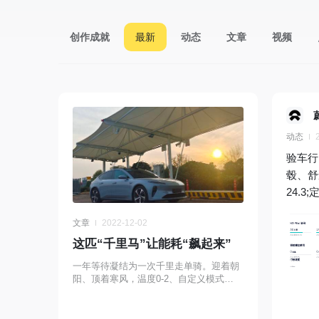
创作成就
最新
动态
文章
视频
动态
验车行
毂、舒
24.3
文章
2022-12-02
这匹“千里马”让能耗“飙起来”
一年等待凝结为一次千里走单骑。迎着朝
阳、顶着寒风，温度0-2、自定义模式
（9.9、空调节能）8点出发、19点返程，
900公里。1.口罩和不匹配双重因素...