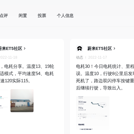
点评
闲置
投票
个人信息
蔚来ET5社区
蔚来ET5社区
2022-11-18
动态
2022-11-17
，电耗分享。温度13、19轮
电耗30！今日电耗统计、里
适模式，平均速度54、电耗
误。温度10，行驶8公里后发现
;定速120实际115。
死机了，路边双闪停车按键
后继续行驶，导致出入。