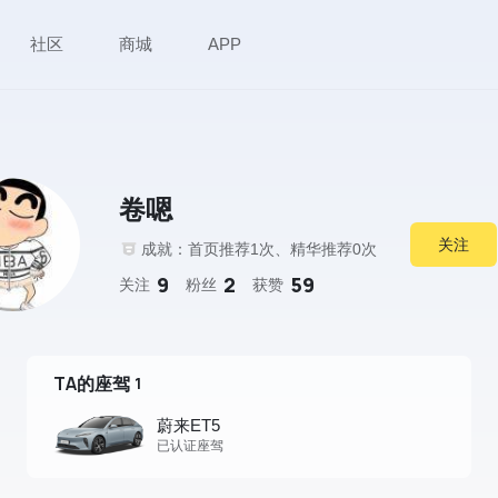
社区
商城
APP
卷嗯
关注
成就：首页推荐1次、精华推荐0次
9
2
59
关注
粉丝
获赞
TA的座驾
1
蔚来ET5
已认证座驾