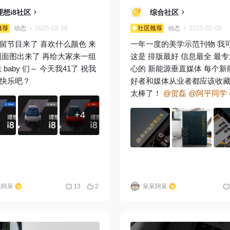
i6 我不担心，肯定会有 但Mod
理想i8社区
综合社区
的，如果 i6 没有，我一定不会
动态
2025-02-26
动态
2025-02-08
得在总部第一次看到实车的时
留节目来了 喜欢什么颜色 来
一年一度的美学示范刊物 我
品经理兴奋的拍着我，你买
侧面图出来了 再给大家来一组
这是 排版最好 信息最全 最
要的我们都做到了，买不买
 baby 们～ 今天我41了 祝我
心的 新能源垂直媒体 每个新
说来神奇 今年理想的产品，
快乐吧？
好者和媒体从业者都应该收
型我都去提前看过拍过 唯独 i
太棒了！
@贺磊
@阿平同学
工作的原因去不了 没有提前
@飞机先生
@新出行CC
@
也没有提前试驾 甚至于发布
+4
皮
@陈大个同学
我带上朋友去试驾，因为时
只是让他开了，我也没有开上
样盲定了 我开过 i8 几百公
得 i6 也一定不会差 最后聊聊 我最近
的一点感受 有人说我是理想
粉，所以每一台车必换理想 
呆阿呆
13
2
呆呆阿呆
我近一年开得最多的是 mini 
到不惑中年，下了班是家庭
家庭，寒暑假是家庭 小朋友