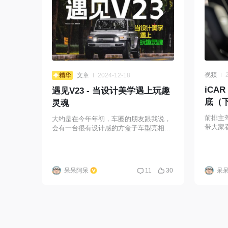
视频
文章
2024-12-18
iCA
遇见V23 - 当设计美学遇上玩趣
底（
灵魂
前排主
大约是在今年年初，车圈的朋友跟我说，
带大家
会有一台很有设计感的方盒子车型亮相，
产品团队来自小米生态链企业 / 设计师据
说是操刀过理想 ONE 的大拿 / 创始人曾
经是
呆呆阿呆
11
30
呆