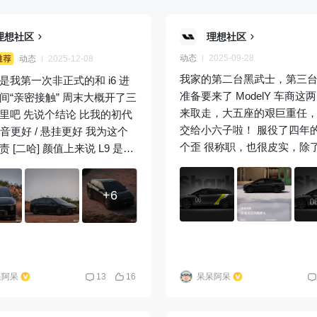
理想社区
理想社区
动态
2025-09-28
动态
2025-12-08
我家的第二台黑武士，第三
是我第一次非正式的和 i6 进
准备要来了 ModelY 车商这
间“亲密接触” 周末大概开了三
来取走，大五座的艰巨重任
里吧 先说个结论 比我的初代
交给小六子啦！ 服役了四年的呆哩
更好 / 悬挂更好 我为这个
个歪 很称职，也很皮实，除
 颜值上来说 L9 是稳
保养只进过一次售后，全程
6 是灵动 我更喜欢从高处俯瞰
默默担任家里第二台车的工
以及从侧后方看它 真的像一只伺
+6
空间同级别无敌，简直是我
鲨 这是一台最便宜的
动仓库 但 开惯了理想后 我
但也是最好开的理想
@小白同
它能够有更智能化的车机，
逗爸逗爸
@贺磊
@shengbanx
驾，更舒适的底盘和更好的隔音
哥VIP
从一开始做产品调研的时候
呆阿呆
13
16
呆呆阿呆
同学就来跟我调过研 我对于
生纯电大五座有挺高的期待
也跟产品经理聊过 ModelY 