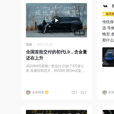
传统保
选 等
04:56
晚安 老
那什么
视频
2025-05-15
全国首批交付的初代L9，含金量
还在上升
2022年8月底第一批交付 行驶了4万多公
里 高通8155芯片，NVIDIA 双OrinX架构
在今年大家都要上车Thor芯片的当下 主流
的车机功能都能够流畅使用 VLA司机大模
型 / 理想同学Agent智能体 在这台最早交
付的车上都能更新 按照这个节奏 我还能
呆呆阿呆
1
2
呆
再开三五年 初代L9的车主们 你们的车跑
了多少公里啦？