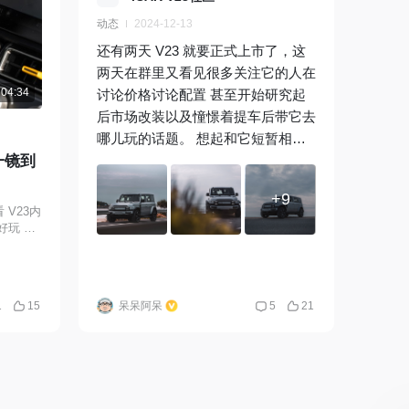
把这个系列持续更新下去 讲车机讲产品讲
思考和行
设计 第二集在制作路上了 同时招募热爱
动态
2024-12-13
奶粉奶瓶
汽车热爱设计愿意学习或者正在初学MG
离我们远
还有两天 V23 就要正式上市了，这
动画的小伙伴 一起做一些 有意思的 小东
西 嘻嘻
从小猪
两天在群里又看见很多关注它的人在
04:34
利波特甚
讨论价格讨论配置 甚至开始研究起
门不再
后市场改装以及憧憬着提车后带它去
更多各
哪儿玩的话题。 想起和它短暂相处
几年后
节一镜到
的48小时，我们也来了一次说走就
意和我们
走的“旅行”，在上市之前，跟随我的
+9
同学朋
照片 我们再来熟悉一下这台设计感
V23内
的是回
十足，细节满满的大玩具吧！ 我一
很好玩
@
直觉得V23的整体造型坚实而灵动，
己喜欢的
有着对复古情怀的敬意，却又用一些
 那我
现代的设计手法演绎出未来复古风。
1
15
呆呆阿呆
5
21
逗爸逗
近乎 1:1 的宽高比，1.9 米的宽体与
1.84 米的高度，四轮四角以及超短
前后悬的精妙设计，搭配上大轴距，
给人带来十足的安全感。 侧面简洁
而干练，没有复杂的线条，进一步强