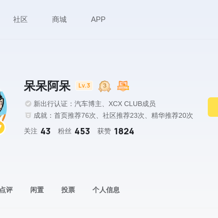
社区
商城
APP
呆呆阿呆
Lv.3
新出行认证：汽车博主、XCX CLUB成员
成就：首页推荐76次、社区推荐23次、精华推荐20次
43
453
1824
关注
粉丝
获赞
点评
闲置
投票
个人信息