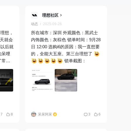
理想社区
动态
2025-09-28
台理想，
所在城市：深圳 外观颜色：黑武士
两天就会
内饰颜色：灰棕色 锁单时间：9月28
，以后就
日 12:00 选购i6的原因：我一直想要
的，全能大五座。第三台理想了
了常规
锁单截图：
任劳任怨
作，储物
们家的移
还是希望
更好的智
 i6
，三产的
7
8
呆呆阿呆
3
6
这台原
的，但我
没有的，