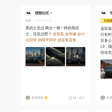
理想社区
动态
2025-12-18
黑武士见过 两台一模一样的黑武
这应该
士，没见过吧？
@贺磊
@伟健
@小
行长时
白同学
@阿平同学
@逗爸逗爸
百多公
L9，隔音
结论负责 [二哈]
+9
重，i
i6 
机而动的小黑
理想 
学
@
@石头
呆呆阿呆
14
7
呆