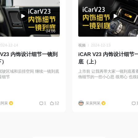
越大，越来越有自己的独立
动能力 安全座椅 / 婴儿车 / 
/ 尿不湿换洗衣服 已经逐渐
去 后排娱乐屏播放的内容也
04:06
佩奇汪汪队变成了脱口秀哈
至韩剧美剧 或许我们日常出
2024-12-14
视频
2024-12-13
需要那么大的一台车 而需要
R V23 内饰设计细节一镜到
自的独立空间 甚至我在想过
iCAR V23 内饰设计细
下）
两个娃是不是已经开始不愿
底（上）
自驾出门旅游 而是和自己的
驾驶区域和后排空间 继续一镜到底
上市前 让我再带大家一镜到底看看 
友相聚 那个时候的我们 需要
看细节
饰细节的一些小心思 很用心 也
小马
@iCAR章红玉
归和取悦自己 i6 的slogan 我很喜欢
活出不一样的自己，活成自
样子 如果活成别人喜欢的样子
呆阿呆
1
12
呆呆阿呆
或许就不该在这里
@贺磊
@
爸
@小白同学