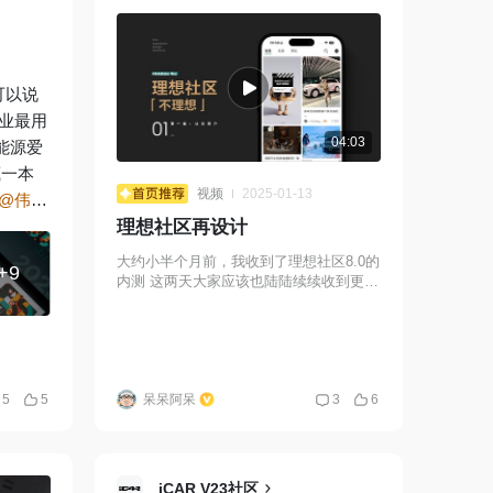
elY 有
买 记
候 产
可以说
不买！你
专业最用
！！！
04:03
能源爱
其他车
藏一本
6 因为
视频
2025-01-13
@伟健
拍摄，
双擎会铁
理想社区再设计
会当晚
大约小半个月前，我收到了理想社区8.0的
间紧张也
+9
内测 这两天大家应该也陆陆续续收到更新
 就这
推送了 我当时看到的第一反应是满满槽点
里，我觉
的 也发了微博一顿情绪输出 输出完后 冷
静下来我想了想 产品体验设计这是我的老
本行儿啊 我不能只输出情绪 我或许可以
的死忠
帮帮他们 于是2周半的时间，我整理了一
但其实
5
5
呆呆阿呆
3
6
些东西 为了更直观的呈现 我把他们变
成”动态 PPT”了 我一来希望抛个砖引个玉
随着人
让社区产品能够做得更好 二来记录一下自
，周末是
己的思考过程 今年 我希望做更多有价值
们越来
的事情 如果大家觉得这个形式还 OK 我会
iCAR V23社区