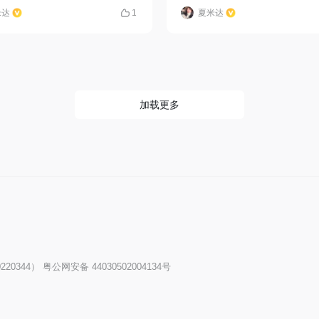
米达
1
夏米达
加载更多
20344）
粤公网安备 44030502004134号