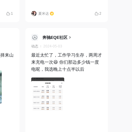
1
夏米达
2
奔驰EQE社区
动态
2024-05-03
选择来山
最近太忙了，工作学习生存，两周才
来充电一次😆 你们那边多少钱一度
电呢，我选晚上十点半以后