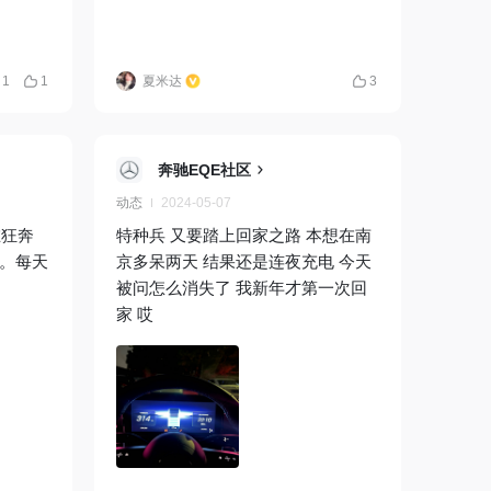
1
1
夏米达
3
奔驰EQE社区
动态
2024-05-07
在狂奔
特种兵 又要踏上回家之路 本想在南
等。每天
京多呆两天 结果还是连夜充电 今天
。
被问怎么消失了 我新年才第一次回
家 哎