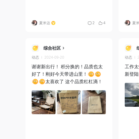
夏米达
2
4
夏
综合社区
动态
2024-09-20
动态
谢谢新出行！ 积分换的！品质也太
工作太
好了！刚好今天带进山里！
新登陆
太喜欢了 这个品质杠杠滴！