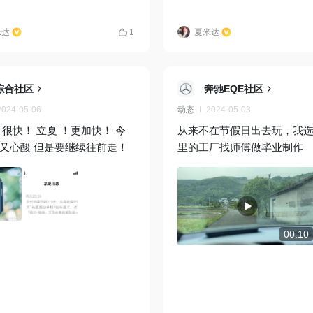
米达
1
夏米达
综合社区
奔驰EQE社区
2024-05-06
动态
2024-05-03
 很快！ 立夏 ！更加快！ 今
从来不在节假日出去玩，我
又心酸 但是要继续往前走！
里的工厂找师傅做毕业制作
00:10