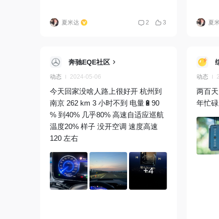
夏米达
2
3
夏
奔驰EQE社区
动态
2024-05-06
动态
今天回家没啥人路上很好开 杭州到
两百天
南京 262 km 3 小时不到 电量🔋90
年忙碌
% 到40% 几乎80% 高速自适应巡航
温度20% 样子 没开空调 速度高速
120 左右
+4