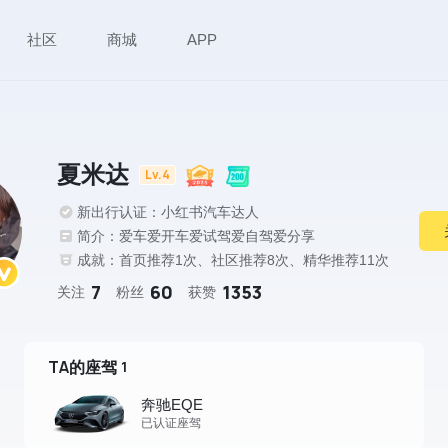
社区
商城
APP
夏米达
Lv.4
新出行认证：小红书汽车达人
简介：爱车爱开车爱试驾爱自驾爱分享
成就：首页推荐1次、社区推荐8次、精华推荐11次
7
60
1353
关注
粉丝
获赞
TA的座驾
1
奔驰EQE
已认证座驾