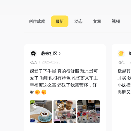
创作成就
最新
动态
文章
视频
蔚来社区
动态
2025-02-23
动态
感受了下牛屋 真的很舒服 玩具最可
极越其
爱了 咖啡也很有特色 难怪蔚来车主
才买 
幸福度这么高 还送了我露营杯，好
小妹撞
看
哭醒又
+4