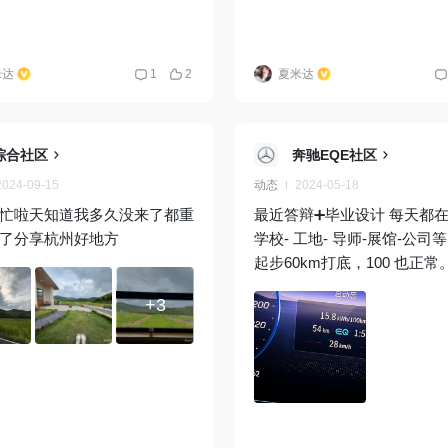
米达
1
2
夏米达
综合社区
奔驰EQE社区
2024-09-15
动态
2024-05-18
忙啦天知道我多久没来了都重
最近答辩➕毕业设计 每天都
了分享杭州好地方
学校- 工地- 导师-展馆-公司
起步60km打底，100 也正常
+3