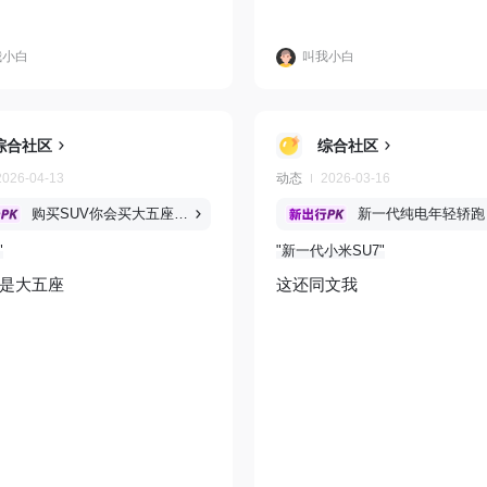
我小白
叫我小白
综合社区
综合社区
2026-04-13
动态
2026-03-16
购买SUV你会买大五座还是六座？
新一代小米SU7
是大五座
这还同文我