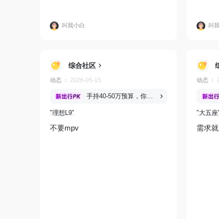
叫我小白
叫
综合社区
动态
2026-05-15
动态
手持40-50万预算，你会选MPV还是SUV？
理想L9
大五座
不要mpv
需求就