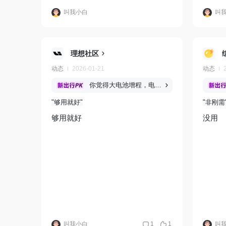
叫我小白
叫
理想社区
动态
2026-01-21
动态
你觉得大电池增程，电池是不是越大越好？
够用就好
非刚需
够用就好
没用
叫我小白
1
1
叫