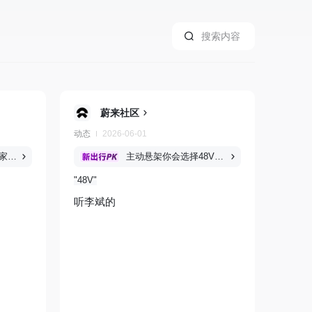
蔚来社区
动态
2026-06-01
现在大三排车型，大家会选纯电还是增程？
主动悬架你会选择48V还是800V ?
48V
听李斌的