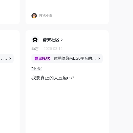
叫我小白
蔚来社区
动态
2026-03-12
新一代纯电年轻轿跑，你更看好谁？
你觉得蔚来ES8平台的五座版车型，会叫ES7吗？
不会
我要真正的大五座es7