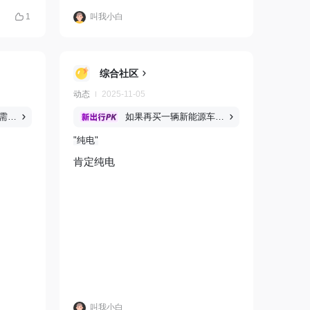
1
叫我小白
综合社区
动态
2025-11-05
你觉得纯电小车需不需要上大电池？
如果再买一辆新能源车，你会选纯电还是大电池增程？
纯电
肯定纯电
叫我小白