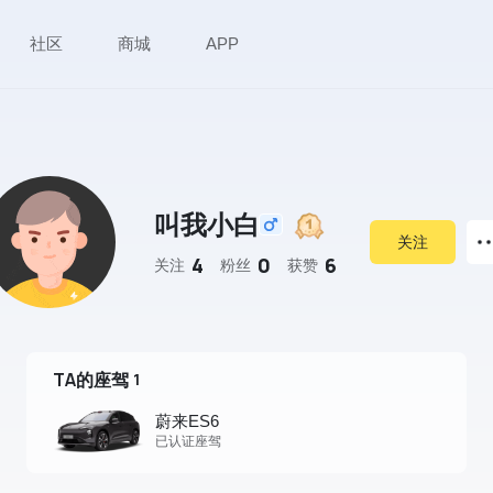
社区
商城
APP
叫我小白
关注
4
0
6
关注
粉丝
获赞
TA的座驾
1
蔚来ES6
已认证座驾