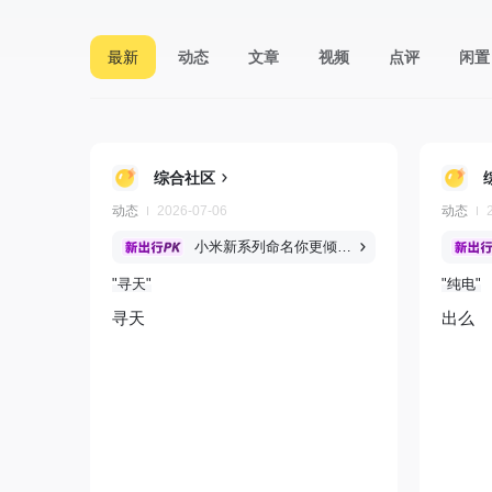
最新
动态
文章
视频
点评
闲置
综合社区
动态
2026-07-06
动态
小米新系列命名你更倾向于「澎程」还是「寻天」？
寻天
纯电
寻天
出么